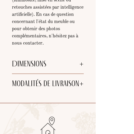
(luminosité, mise en scène ou
retouches assistées par intelligence
artificielle). En cas de question
concernant l'état du meuble ou
pour obtenir des photos
complémentaires, n'hésitez pas à
nous contacter.
Dimensions
📏 DIMENSIONS
Modalités de livraison
Hauteur : 212 cm
Largeur corniche : 116 cm
Largeur corps : 111 cm
Choix de livraison :
Profondeur corniche : 45 cm
-
Retrait
à l'atelier (25 min de
Profondeur corps : 43 cm
Bordeaux et 5 min de Libourne)
-
Tournée de livraison par nos soins
de
l'atelier (jusqu'à 40km de Libourne)
(devis sur demande)