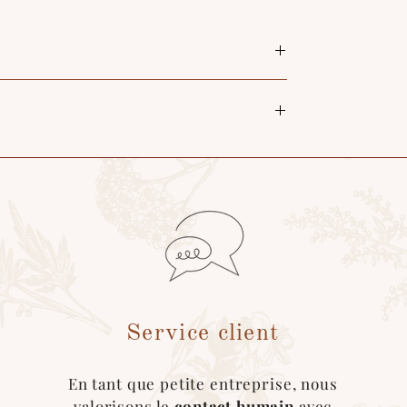
itureur trouvé sur l'application, merci de nous
Service client
En tant que petite entreprise, nous
valorisons le
contact humain
avec