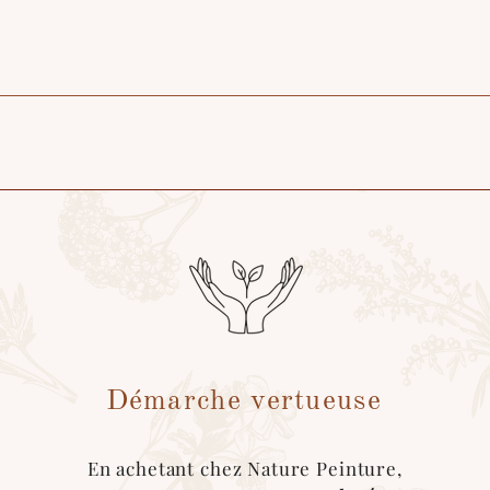
 Libourne)
Libourne)
s
couvertures
réutilisables pour l’emballage des produits.
ode de livraison "cocolis" au moment du choix de livraison. Une fois le covo
Démarche vertueuse
handise :)
En achetant chez Nature Peinture,