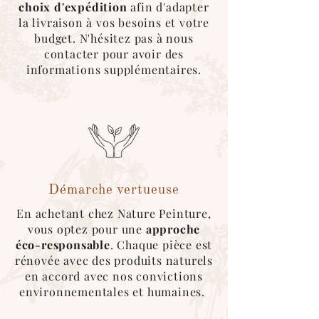
choix d'expédition
afin d'adapter
Nous utilisons au maximum des
cartons
la livraison à vos besoins et votre
recyclés
, des
couvertures
réutilisables
budget. N'hésitez pas à nous
pour l’emballage des produits.
contacter pour avoir des
*Pour ce type d'expédition, veuillez
informations supplémentaires.
sélectionner le mode de livraison
"cocolis" au moment du choix de
livraison. Une fois le covoitureur trouvé
sur l'application, merci de nous
contacter afin que l'on roganise le
retrait de la marchandise :)
Démarche vertueuse
En achetant chez Nature Peinture,
vous optez pour une
approche
éco-responsable
. Chaque pièce est
rénovée avec des produits naturels
en accord avec nos convictions
environnementales et humaines.