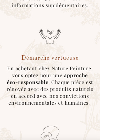
informations supplémentaires.
sélectionner le mode de livraison
"cocolis" au moment du choix de
livraison. Une fois le covoitureur trouvé
sur l'application, merci de nous
contacter afin que l'on roganise le
retrait de la marchandise :)
Démarche vertueuse
En achetant chez Nature Peinture,
vous optez pour une
approche
éco-responsable
. Chaque pièce est
rénovée avec des produits naturels
en accord avec nos convictions
environnementales et humaines.