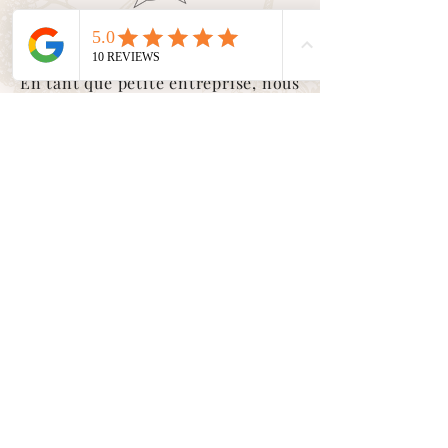
Service client
En tant que petite entreprise, nous
valorisons le
contact humain
avec
vous. Nous sommes là pour vous
accompagner et vous conseiller
dans toutes vos demandes.
Suivez nos aventures sur les
réseaux sociaux
Cliquez sur les
icônes