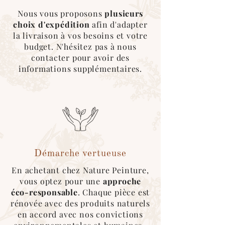
Nous vous proposons
plusieurs
Emballage sécurisé & écologique :
choix d'expédition
afin d'adapter
Nous utilisons au maximum des
cartons
la livraison à vos besoins et votre
recyclés
, des
couvertures
réutilisables
budget. N'hésitez pas à nous
pour l’emballage des produits.
contacter pour avoir des
*Pour ce type d'expédition, veuillez
informations supplémentaires.
sélectionner le mode de livraison
"cocolis" au moment du choix de
livraison. Une fois le covoitureur trouvé
sur l'application, merci de nous
contacter afin que l'on roganise le
retrait de la marchandise :)
Démarche vertueuse
En achetant chez Nature Peinture,
vous optez pour une
approche
éco-responsable
. Chaque pièce est
rénovée avec des produits naturels
en accord avec nos convictions