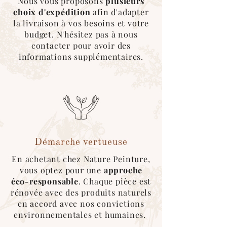
Nous vous proposons
plusieurs
Nous utilisons au maximum des
cartons
choix d'expédition
afin d'adapter
recyclés
, des
couvertures
réutilisables
la livraison à vos besoins et votre
pour l’emballage des produits.
budget. N'hésitez pas à nous
contacter pour avoir des
*Pour ce type d'expédition, veuillez
informations supplémentaires.
sélectionner le mode de livraison
"cocolis" au moment du choix de
livraison. Une fois le covoitureur trouvé
sur l'application, merci de nous
contacter afin que l'on organise le
retrait de la marchandise :)
Démarche vertueuse
En achetant chez Nature Peinture,
vous optez pour une
approche
éco-responsable
. Chaque pièce est
rénovée avec des produits naturels
en accord avec nos convictions
environnementales et humaines.