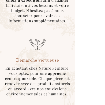
choix d'expédition
afin d'adapter
Nous utilisons au maximum des
cartons
la livraison à vos besoins et votre
recyclés
, des
couvertures
réutilisables
budget. N'hésitez pas à nous
pour l’emballage des produits.
contacter pour avoir des
*Pour ce type d'expédition, veuillez
informations supplémentaires.
sélectionner le mode de livraison
"cocolis" au moment du choix de
livraison. Une fois le covoitureur trouvé
sur l'application, merci de nous
contacter afin que l'on roganise le
retrait de la marchandise :)
Démarche vertueuse
En achetant chez Nature Peinture,
vous optez pour une
approche
éco-responsable
. Chaque pièce est
rénovée avec des produits naturels
en accord avec nos convictions
environnementales et humaines.