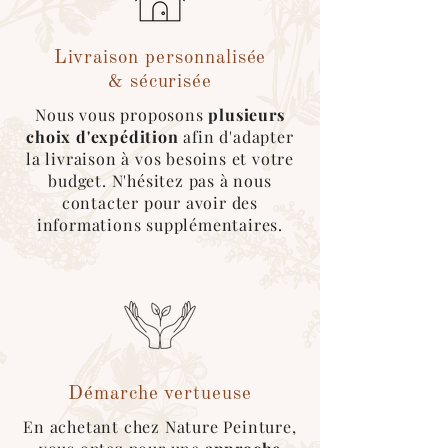
- Livraison colaborative
via
Cocolis*
(livraison dans toute la
France)
Livraison personnalisée
- Expédition par notre
transporteur
& sécurisée
(livraison dans toute la France et toutes
Nous vous proposons
plusieurs
les semaines sur Paris) (devis sur
choix d'expédition
afin d'adapter
demande)
la livraison à vos besoins et votre
budget. N'hésitez pas à nous
Emballage sécurisé & écologique :
contacter pour avoir des
Nous utilisons au maximum des
cartons
informations supplémentaires.
recyclés
, des
couvertures
réutilisables
pour l’emballage des produits.
*Pour ce type d'expédition, veuillez
sélectionner le mode de livraison
"cocolis" au moment du choix de
livraison. Une fois le covoitureur trouvé
sur l'application, merci de nous
contacter afin que l'on roganise le
retrait de la marchandise :)
Démarche vertueuse
En achetant chez Nature Peinture,