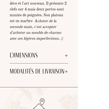
déco et l'art nouveau. Il présente 2
clefs sur 4 mais deux portes sont
munies de poignées. Son plateau
est en marbre A
cheter de la
seconde main, c'est accepter
d'acheter un meuble de charme
avec ses légères imperfections. ;)
Dimensions
Hauteur : 99cm
Modalités de livraison
Largeur : 1m56cm
Profondeur : 50cm et 58 au niveau des
pieds du meuble
Choix de livraison :
-
Retrait
à l'atelier (25 min de
Bordeaux et 5 min de Libourne)
-
Tournée de livraison par nos soins
de
l'atelier (jusqu'à 40km de Libourne)
(devis sur demande)