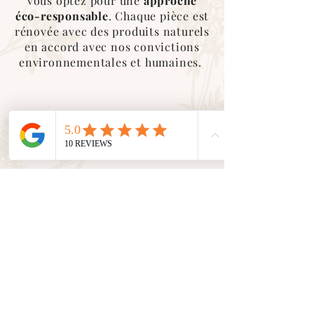
vous optez pour une
approche
éco-responsable
. Chaque pièce est
rénovée avec des produits naturels
en accord avec nos convictions
environnementales et humaines.
Service client
En tant que petite entreprise, nous
valorisons le
contact humain
avec
vous. Nous sommes là pour vous
accompagner et vous conseiller
dans toutes vos demandes.