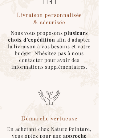
- Livraison colaborative
via
Cocolis*
(livraison dans toute la
France)
Livraison personnalisée
- Expédition par notre
transporteur
& sécurisée
(livraison dans toute la France et toutes
Nous vous proposons
plusieurs
les semaines sur Paris) (devis sur
choix d'expédition
afin d'adapter
demande)
la livraison à vos besoins et votre
budget. N'hésitez pas à nous
Emballage sécurisé & écologique :
contacter pour avoir des
Nous utilisons au maximum des
cartons
informations supplémentaires.
recyclés
, des
couvertures
réutilisables
pour l’emballage des produits.
*Pour ce type d'expédition, veuillez
sélectionner le mode de livraison
"cocolis" au moment du choix de
livraison. Une fois le covoitureur trouvé
sur l'application, merci de nous
contacter afin que l'on roganise le
retrait de la marchandise :)
Démarche vertueuse
En achetant chez Nature Peinture,
vous optez pour une
approche