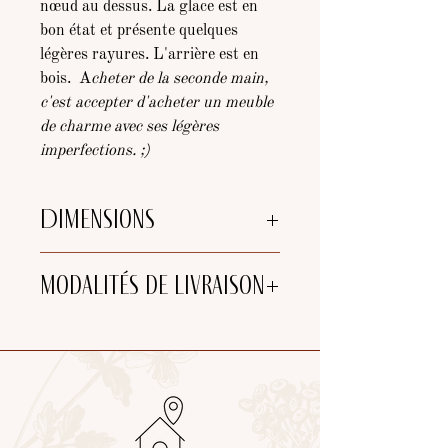
nœud au dessus. La glace est en
bon état et présente quelques
légères rayures. L'arrière est en
bois. A
cheter de la seconde main,
c'est accepter d'acheter un meuble
de charme avec ses légères
imperfections. ;)
Dimensions
Hauteur : 1m25cm
Modalités de livraison
Largeur : 82cm
Profondeur : 3cm
Choix de livraison :
-
Retrait
à l'atelier (25 min de
Bordeaux et 5 min de Libourne)
-
Tournée de livraison par nos soins
de
l'atelier (jusqu'à 40km de Libourne)
(devis sur demande)