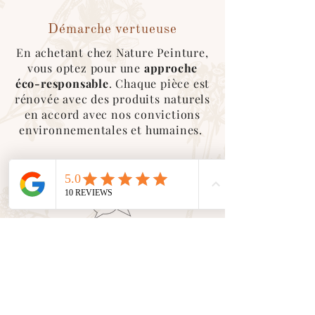
contacter afin que l'on roganise le
retrait de la marchandise :)
Démarche vertueuse
En achetant chez Nature Peinture,
vous optez pour une
approche
éco-responsable
. Chaque pièce est
rénovée avec des produits naturels
en accord avec nos convictions
environnementales et humaines.
Service client
En tant que petite entreprise, nous
valorisons le
contact humain
avec
vous. Nous sommes là pour vous