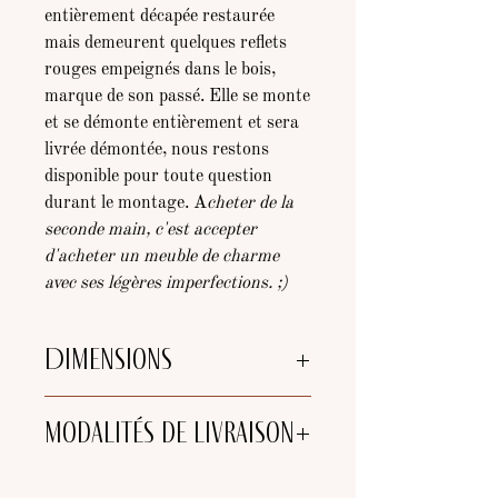
entièrement décapée restaurée
mais demeurent quelques reflets
rouges empeignés dans le bois,
marque de son passé. Elle se monte
et se démonte entièrement et sera
livrée démontée, nous restons
disponible pour toute question
durant le montage. A
cheter de la
seconde main, c'est accepter
d'acheter un meuble de charme
avec ses légères imperfections. ;)
Dimensions
Hauteur : 2m20
Modalités de livraison
Largeur :1m63cm
Profondeur : 49cm
Choix de livraison :