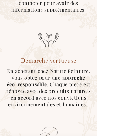
contacter pour avoir des
*Pour ce type d'expédition, veuillez
informations supplémentaires.
sélectionner le mode de livraison
"cocolis" au moment du choix de
livraison. Une fois le covoitureur trouvé
sur l'application, merci de nous
contacter afin que l'on roganise le
retrait de la marchandise :)
Démarche vertueuse
En achetant chez Nature Peinture,
vous optez pour une
approche
éco-responsable
. Chaque pièce est
rénovée avec des produits naturels
en accord avec nos convictions
environnementales et humaines.