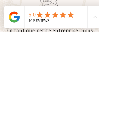
Service client
En tant que petite entreprise, nous
valorisons le
contact humain
avec
vous. Nous sommes là pour vous
accompagner et vous conseiller
dans toutes vos demandes.
Suivez nos aventures sur les
réseaux sociaux
Cliquez sur les
icônes