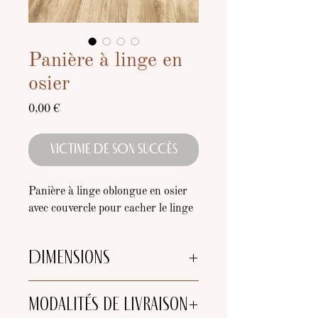
Panière à linge en
osier
Prix
0,00 €
VICTIME DE SON SUCCÈS
Panière à linge oblongue en osier
avec couvercle pour cacher le linge
Dimensions
Largeur
: 52cm
Modalités de livraison
Hauteur
: 56cm
Profondeur
: 39cm