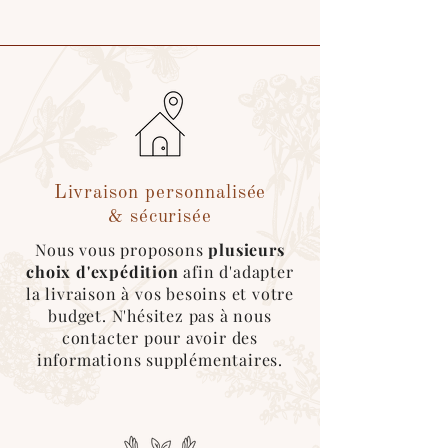
Choix de livraison :
-
Retrait
à l'atelier (25 min de
Bordeaux et 5 min de Libourne)
-
Tournée de livraison
de l'atelier
(jusqu'à 40km de Libourne)
- Expédition par
Mondial Relay ou
Colissimo
- Livraison colaborative via
Cocolis
- Expédition par notre
Livraison personnalisée
transporteur
José
& sécurisée
Nous vous proposons
plusieurs
Emballage sécurisé & écologique :
choix d'expédition
afin d'adapter
Nous utilisons au maximum des
cartons
la livraison à vos besoins et votre
recyclés
, des
couvertures
réutilisables
budget. N'hésitez pas à nous
pour l’emballage des produits
contacter pour avoir des
informations supplémentaires.