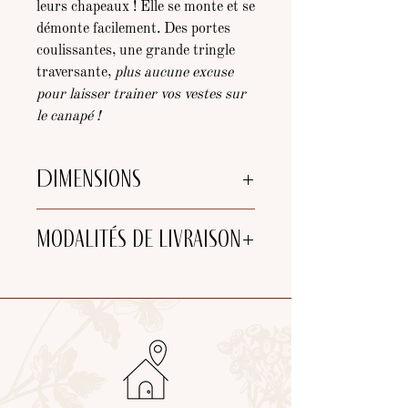
leurs chapeaux ! Elle se monte et se
démonte facilement. Des portes
coulissantes, une grande tringle
traversante,
plus aucune excuse
pour laisser trainer vos vestes sur
le canapé !
Dimensions
Hauteur : 200cm
Modalités de livraison
Largeur max (corniche) : 164 cm
Profondeur : 62cm
Choix de livraison :
-
Retrait
à l'atelier (25 min de
Bordeaux et 5 min de Libourne)
-
Tournée de livraison
de l'atelier
(jusqu'à 40km de Libourne)
- Expédition par
Mondial Relay ou
Colissimo