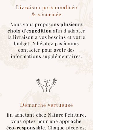
- Livraison colaborative via
Cocolis*
- Expédition par notre
Livraison personnalisée
transporteur
José
& sécurisée
Nous vous proposons
plusieurs
Emballage sécurisé & écologique :
choix d'expédition
afin d'adapter
Nous utilisons au maximum des
cartons
la livraison à vos besoins et votre
recyclés
, des
couvertures
réutilisables
budget. N'hésitez pas à nous
pour l’emballage des produits.
contacter pour avoir des
*Pour ce type d'expédition, veuillez
informations supplémentaires.
sélectionner le mode de livraison
"cocolis" au moment du choix de
livraison. Une fois le covoitureur trouvé
sur l'application, merci de nous
contacter afin que l'on roganise le
retrait de la marchandise :)
Démarche vertueuse
En achetant chez Nature Peinture,
vous optez pour une
approche
éco-responsable
. Chaque pièce est