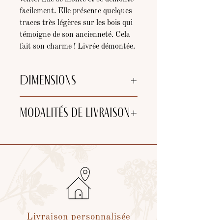
facilement. Elle présente quelques
traces très légères sur les bois qui
témoigne de son ancienneté. Cela
fait son charme ! Livrée démontée.
Dimensions
Hauteur (corniche) : 1m83
Modalités de livraison
Largeur : 1m40
Profondeur : 61cm
Choix de livraison :
-
Retrait
à l'atelier (25 min de
Bordeaux et 5 min de Libourne)
-
Tournée de livraison par nos soins
de
l'atelier (jusqu'à 40km de Libourne)
(devis sur demande)
- Livraison colaborative
via
Cocolis*
(livraison dans toute la
France)
Livraison personnalisée