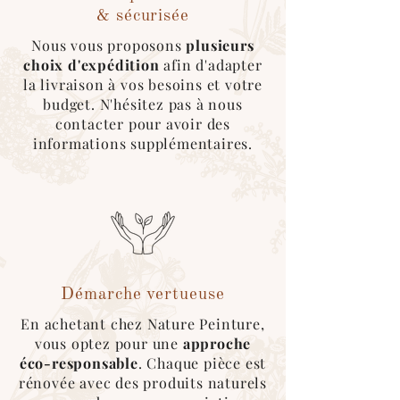
- Expédition par notre
transporteur
& sécurisée
(livraison dans toute la France et toutes
Nous vous proposons
plusieurs
les semaines sur Paris) (devis sur
choix d'expédition
afin d'adapter
demande)
la livraison à vos besoins et votre
budget. N'hésitez pas à nous
Emballage sécurisé & écologique :
contacter pour avoir des
Nous utilisons au maximum des
cartons
informations supplémentaires.
recyclés
, des
couvertures
réutilisables
pour l’emballage des produits.
*Pour ce type d'expédition, veuillez
sélectionner le mode de livraison
"cocolis" au moment du choix de
livraison. Une fois le covoitureur trouvé
sur l'application, merci de nous
contacter afin que l'on roganise le
retrait de la marchandise :)
Démarche vertueuse
En achetant chez Nature Peinture,
vous optez pour une
approche
éco-responsable
. Chaque pièce est
rénovée avec des produits naturels