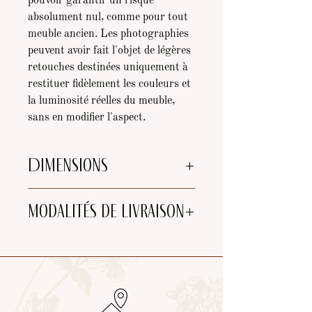
pouvoir garantir un risque
absolument nul, comme pour tout
meuble ancien. Les photographies
peuvent avoir fait l'objet de légères
retouches destinées uniquement à
restituer fidèlement les couleurs et
la luminosité réelles du meuble,
sans en modifier l'aspect.
Dimensions
Dimensions
Modalités de livraison
Largeur du meuble :
115 cm
Profondeur du meuble :
42 cm
Hauteur :
100 cm
Choix de livraison :
Largeur du plateau :
120 cm
-
Retrait
à l'atelier (25 min de
Profondeur du plateau :
44 cm
Bordeaux et 5 min de Libourne)
-
Tournée de livraison par nos soins
de
l'atelier (jusqu'à 40km de Libourne)