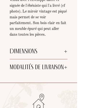
vendu avec l'enveloppe datée et
signée de l'ébéniste qui l'a livré (cf
photo). Le miroir vintage est piqué
mais permet de se voir
parfaitement. Son bois clair en fait
un meuble épuré qui peut aller
dans toutes les pièces.
Dimensions
Hauteur : 1m92
Modalités de livraison
Largeur : 70cm
Profondeur : 25cm
Choix de livraison :
-
Retrait
à l'atelier (25 min de
Bordeaux et 5 min de Libourne)
-
Tournée de livraison
de l'atelier
(jusqu'à 40km de Libourne)
- Expédition par
Mondial Relay ou
Colissimo