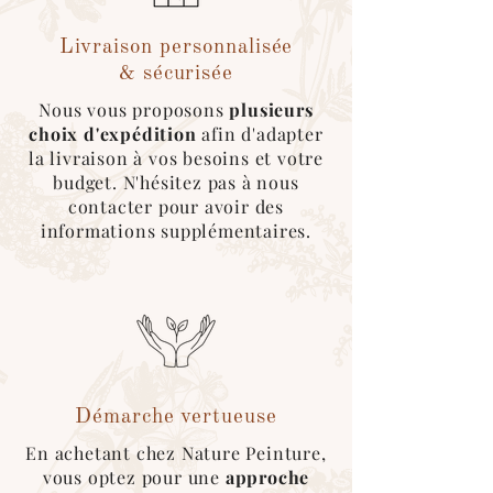
- Livraison colaborative via
Cocolis*
- Expédition par nos
Livraison personnalisée
transporteurs
& sécurisée
Emballage sécurisé & écologique :
Nous vous proposons
plusieurs
Nous utilisons au maximum des
cartons
choix d'expédition
afin d'adapter
recyclés
, des
couvertures
réutilisables
la livraison à vos besoins et votre
pour l’emballage des produits.
budget. N'hésitez pas à nous
*Pour ce type d'expédition, veuillez
contacter pour avoir des
sélectionner le mode de livraison
informations supplémentaires.
"cocolis" au moment du choix de
livraison. Une fois le covoitureur trouvé
sur l'application, merci de nous
contacter afin que l'on roganise le
retrait de la marchandise :)
Démarche vertueuse
En achetant chez Nature Peinture,
vous optez pour une
approche