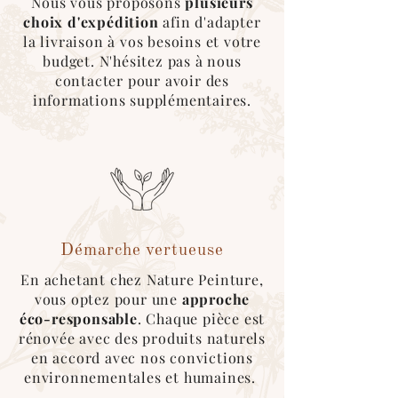
Nous vous proposons
plusieurs
Nous utilisons au maximum des
cartons
choix d'expédition
afin d'adapter
recyclés
, des
couvertures
réutilisables
la livraison à vos besoins et votre
pour l’emballage des produits.
budget. N'hésitez pas à nous
contacter pour avoir des
*Pour ce type d'expédition, veuillez
informations supplémentaires.
sélectionner le mode de livraison
"cocolis" au moment du choix de
livraison. Une fois le covoitureur trouvé
sur l'application, merci de nous
contacter afin que l'on organise le
retrait de la marchandise :)
Démarche vertueuse
En achetant chez Nature Peinture,
vous optez pour une
approche
éco-responsable
. Chaque pièce est
rénovée avec des produits naturels
en accord avec nos convictions
environnementales et humaines.