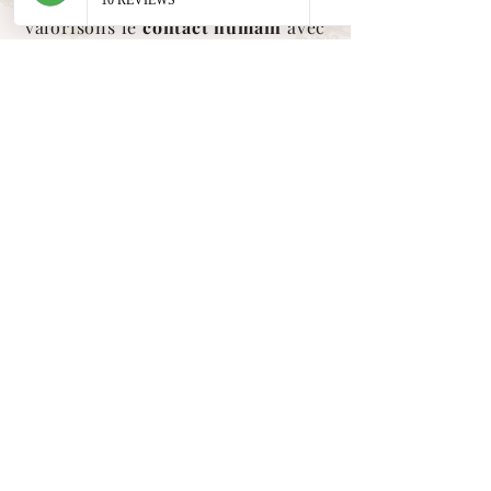
En tant que petite entreprise, nous
valorisons le
contact humain
avec
vous. Nous sommes là pour vous
accompagner et vous conseiller
dans toutes vos demandes.
Suivez nos aventures sur les
réseaux sociaux
Cliquez sur les
icônes