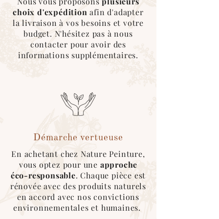
Nous vous proposons
plusieurs
Emballage sécurisé & écologique :
choix d'expédition
afin d'adapter
Nous utilisons au maximum des
cartons
la livraison à vos besoins et votre
recyclés
, des
couvertures
réutilisables
budget. N'hésitez pas à nous
pour l’emballage des produits
contacter pour avoir des
informations supplémentaires.
Démarche vertueuse
En achetant chez Nature Peinture,
vous optez pour une
approche
éco-responsable
. Chaque pièce est
rénovée avec des produits naturels
en accord avec nos convictions
environnementales et humaines.