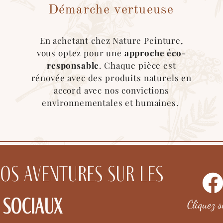
ode de livraison "cocolis" au moment du choix de livraison. Une fois le covo
Démarche vertueuse
handise :)
En achetant chez Nature Peinture,
vous optez pour une
approche éco-
responsable
. Chaque pièce est
rénovée avec des produits naturels en
accord avec nos convictions
environnementales et humaines.
nos aventures sur les
 sociaux
Cliquez 