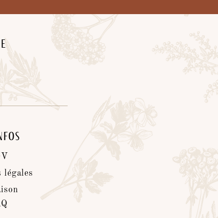
he
infos
GV
 légales
aison
AQ