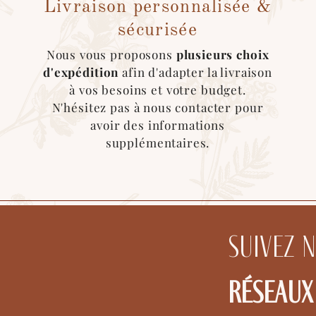
Livraison personnalisée &
*Pour ce type d'expédition, veuillez sélectionner le m
contacter afin que l'on roganise le retrait de la marc
sécurisée
Nous vous proposons
plusieurs choix
d'expédition
afin d'adapter la livraison
à vos besoins et votre budget.
N'hésitez pas à nous contacter pour
avoir des informations
supplémentaires.
Suivez 
réseaux