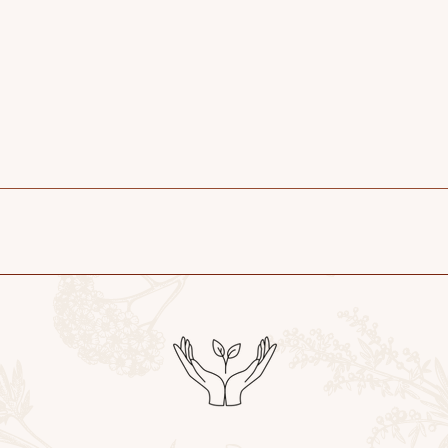
 Libourne)
Libourne)
s
couvertures
réutilisables pour l’emballage des produits.