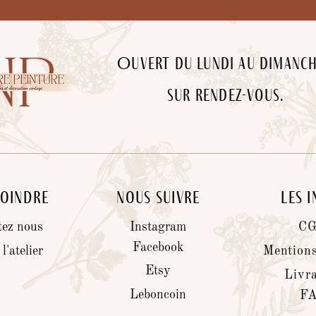
Ouvert du lundi au dimanc
sur rendez-vous.
joindre
Nous suivre
Les 
tez nous
Instagram
C
Facebook
l'atelier
Mentions
Etsy
Livr
Leboncoin
F